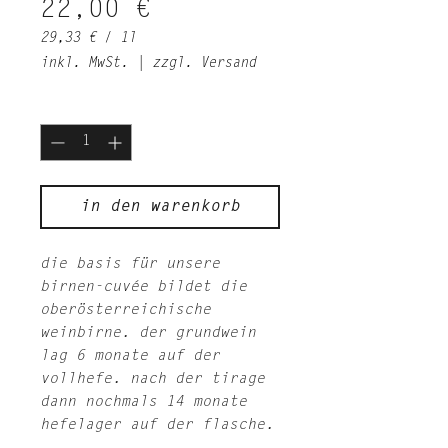
Preis
22,00 €
29,33 €
/
1l
29,33 €
inkl. MwSt.
|
zzgl. Versand
pro
1
Anzahl
*
Liter
in den warenkorb
die basis für unsere
birnen-cuvée bildet die
oberösterreichische
weinbirne. der grundwein
lag 6 monate auf der
vollhefe. nach der tirage
dann nochmals 14 monate
hefelager auf der flasche.​