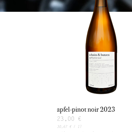
apfel-pinot noir 2023
Preis
23,00 €
30,67 €
/
1l
3