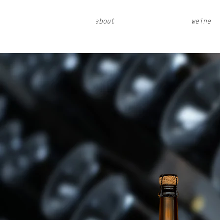
about
weine