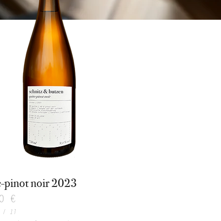
e-pinot noir 2023
s
0 €
/
1l